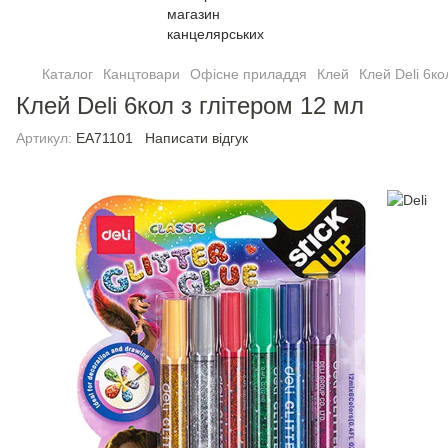
Каталог
Канцтовари
Офісне приладдя
Клей
Клей Deli 6ко
Клей Deli 6кол з глiтером 12 мл
Артикул:
EA71101
Написати відгук