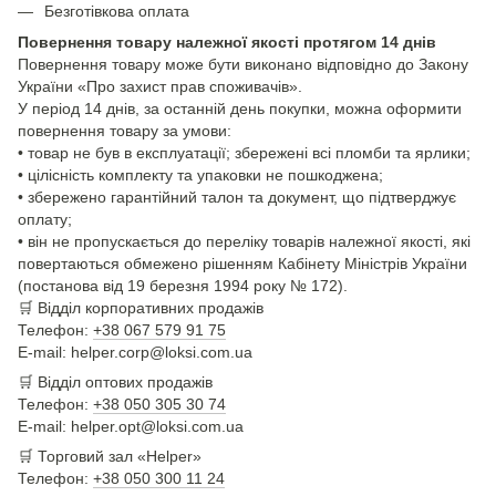
Безготівкова оплата
Повернення товару належної якості протягом 14 днів
Повернення товару може бути виконано відповідно до Закону
України «Про захист прав споживачів».
У період 14 днів, за останній день покупки, можна оформити
повернення товару за умови:
• товар не був в експлуатації; збережені всі пломби та ярлики;
• цілісність комплекту та упаковки не пошкоджена;
• збережено гарантійний талон та документ, що підтверджує
оплату;
• він не пропускається до переліку товарів належної якості, які
повертаються обмежено рішенням Кабінету Міністрів України
(постанова від 19 березня 1994 року № 172).
🛒
Відділ корпоративних продажів
Телефон:
+38 067 579 91 75
E-mail: helper.corp@loksi.com.ua
🛒
Відділ оптових продажів
Телефон:
+38 050 305 30 74
E-mail: helper.opt@loksi.com.ua
🛒 Торговий зал «Helper»
Телефон:
+38 050 300 11 24