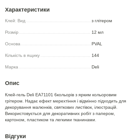
Характеристики
Клей: Вид
з глітером
Розмір
12 мл
Основа
PVAL
Кількість в ящику
144
Марка
Deli
Опис
Клей-гель Deli EA71101 6кольорів з ярким кольоровим
грітером. Надає ефект мерехтіння і відмінно підходить для
декорування малюнків, святкових листівок, ілюстрацій.
Використовується для декоративних робіт з папером,
картоном, пластиком та легкими тканинами.
Відгуки