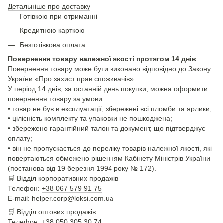
Детальніше про доставку
Готівкою при отриманні
Кредитною карткою
Безготівкова оплата
Повернення товару належної якості протягом 14 днів
Повернення товару може бути виконано відповідно до Закону
України «Про захист прав споживачів».
У період 14 днів, за останній день покупки, можна оформити
повернення товару за умови:
• товар не був в експлуатації; збережені всі пломби та ярлики;
• цілісність комплекту та упаковки не пошкоджена;
• збережено гарантійний талон та документ, що підтверджує
оплату;
• він не пропускається до переліку товарів належної якості, які
повертаються обмежено рішенням Кабінету Міністрів України
(постанова від 19 березня 1994 року № 172).
🛒
Відділ корпоративних продажів
Телефон:
+38 067 579 91 75
E-mail: helper.corp@loksi.com.ua
🛒
Відділ оптових продажів
Телефон:
+38 050 305 30 74