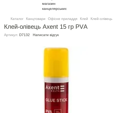
Каталог
Канцтовари
Офісне приладдя
Клей
Клей-олiвець
Клей-олiвець Axent 15 гр PVА
Артикул:
D7132
Написати відгук