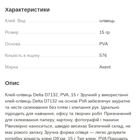
Характеристики
Клей: Вид
олiвець
Розмір
15 гр
Основа
PVА
Кількість в ящику
576
Марка
Axent
Опис
Клей-олівець Delta D7132, PVA, 15 г Зручний у використанні
клей-олівець Delta D7132 на основі PVA забезпечує акуратне
та чисте склеювання без плям і злипання рук. Ідеально
підходить для навчання, офісу та творчих робіт. Призначений
для склеювання паперу, картону, фотографій і тканини
Рівномірно наноситься, швидко висихає Безпечний склад, не
має різкого запаху Зручна форма олівця — легко дозувати
потрібну кількість клею Об’єм: 15 г Тип клею: PVA Підходить