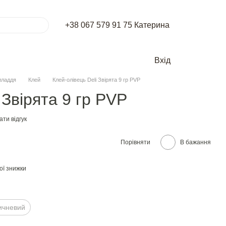
+38 067 579 91 75 Катерина
Вхід
иладдя
Клей
Клей-олiвець Deli Звiрята 9 гр PVР
 Звiрята 9 гр PVР
ти відгук
Порівняти
В бажання
ої знижки
ичневий