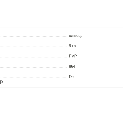
олiвець
9 гр
PVP
864
Deli
ар