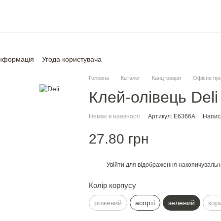
інформація
Угода користувача
Головна
Каталог
Канцтовари
Офісне пр
Клей-олiвець Deli
Немає в наявності
Артикул: E6366A
Написа
27.80 грн
Увійти
для відображення накопичувальн
%
Колір корпусу
рожевий
асорті
зелений
кор