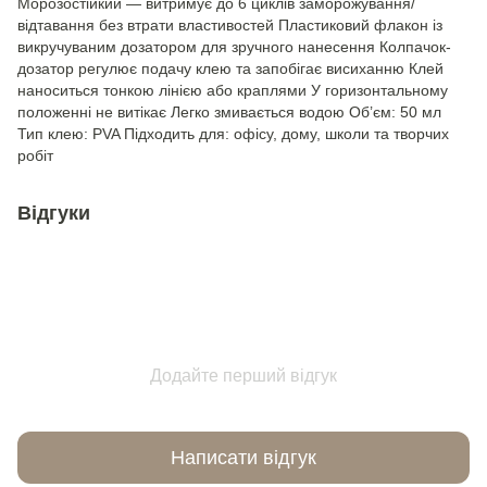
Морозостійкий — витримує до 6 циклів заморожування/
відтавання без втрати властивостей Пластиковий флакон із
викручуваним дозатором для зручного нанесення Колпачок-
дозатор регулює подачу клею та запобігає висиханню Клей
наноситься тонкою лінією або краплями У горизонтальному
положенні не витікає Легко змивається водою Об’єм: 50 мл
Тип клею: PVA Підходить для: офісу, дому, школи та творчих
робіт
Відгуки
Додайте перший відгук
Написати відгук