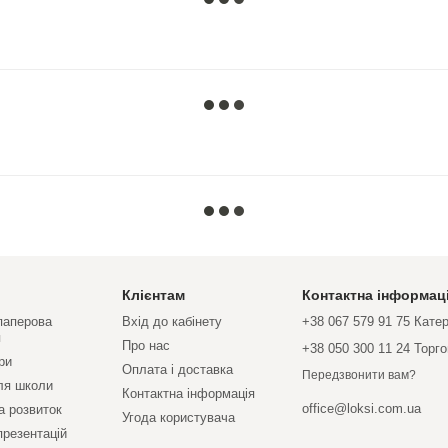
Клієнтам
Контактна інформац
 паперова
Вхід до кабінету
+38 067 579 91 75 Кате
я
Про нас
+38 050 300 11 24 Торг
ри
Оплата і доставка
Передзвонити вам?
ля школи
Контактна інформація
office@loksi.com.ua
а розвиток
Угода користувача
презентацій