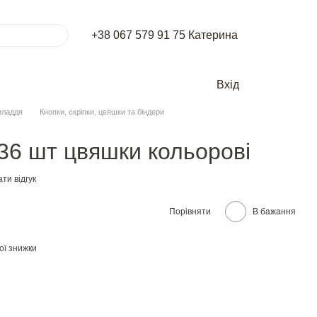
+38 067 579 91 75 Катерина
Вхід
иладдя
Кнопки, скріпки, цвяшки та біндери
36 шт цвяшки кольорові
ти відгук
Порівняти
В бажання
ої знижки