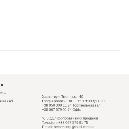
ія
рина
Харків, вул. Тюрінська, 40
овий зал
Графік роботи: Пн. – Пт. з 9:00 до 18:00
+38 050 300 11 24 Торгівельний зал
+38 067 579 91 74 Офіс
⸻⸻⸻⸻⸻⸻⸻⸻
📞 Відділ корпоративних продажів
Телефон: +38 067 579 91 75
E-mail: helper.corp@loksi.com.ua