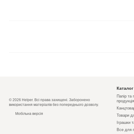
Каталог
Папір та
© 2026 Helper. Всі права захищені. Заборонено
продукці
використання матеріалів без попереднього дозволу.
Канцтова
Мобільна версія
Товари д
Іграшки т
Все для 