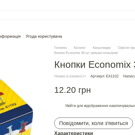
інформація
Угода користувача
Головна
Каталог
Канцтовари
Офісне пр
Кнопки Economix 36 шт цвяшки кольорові
Кнопки Economix 
Немає в наявності
Артикул: E41102
Написа
12.20 грн
Увійти
для відображення накопичувальн
%
Повідомити, коли з'явиться
Характеристики