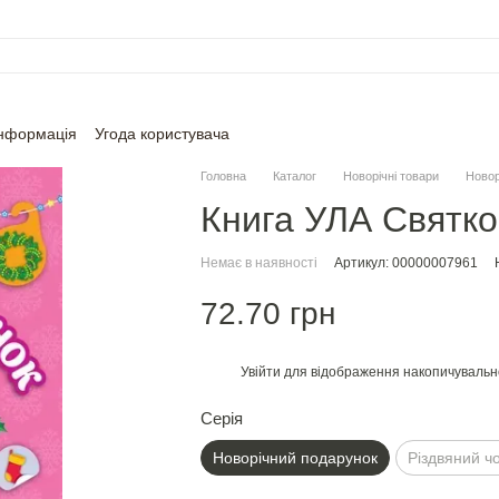
інформація
Угода користувача
Головна
Каталог
Новорічні товари
Новор
Книга УЛА Святк
Немає в наявності
Артикул: 00000007961
72.70 грн
Увійти
для відображення накопичувальн
%
Серія
Новорiчний подарунок
Рiздвяний чо