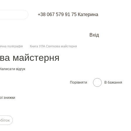
+38 067 579 91 75 Катерина
Вхід
ічна поліграфія
Книга УЛА Святкова майстерня
ова майстерня
Написати відгук
Порівняти
В бажання
ої знижки
бiток