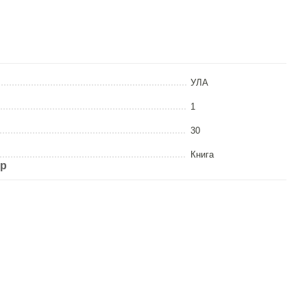
УЛА
1
30
Книга
ар