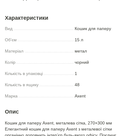
Характеристики
Вид
Кошик для паперу
Об'єм
15 л
Матеріал
метал
Колір
чорний
Кількість в упаковці
1
Кількість в ящику
48
Марка
Axent
Опис
Кошик для паперу Axent, металева сітка, 270×300 мм
Елегантний кошик для паперу Axent з металевої сітки
органічно доповнить інтер’єр будь-якого офісу. Поєднує