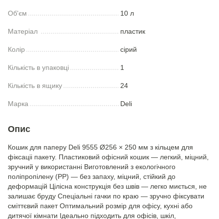
Об'єм
10 л
Матеріал
пластик
Колір
сірий
Кількість в упаковці
1
Кількість в ящику
24
Марка
Deli
Опис
Кошик для паперу Deli 9555 Ø256 × 250 мм з кільцем для
фіксаціі пакету. Пластиковий офісний кошик — легкий, міцний,
зручний у використанні Виготовлений з екологічного
поліпропілену (PP) — без запаху, міцний, стійкий до
деформацій Цілісна конструкція без швів — легко миється, не
залишає бруду Спеціальні гачки по краю — зручно фіксувати
сміттєвий пакет Оптимальний розмір для офісу, кухні або
дитячої кімнати Ідеально підходить для офісів, шкіл,