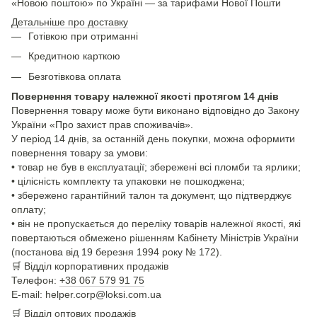
«Новою поштою» по Україні — за тарифами Нової Пошти
Детальніше про доставку
Готівкою при отриманні
Кредитною карткою
Безготівкова оплата
Повернення товару належної якості протягом 14 днів
Повернення товару може бути виконано відповідно до Закону
України «Про захист прав споживачів».
У період 14 днів, за останній день покупки, можна оформити
повернення товару за умови:
• товар не був в експлуатації; збережені всі пломби та ярлики;
• цілісність комплекту та упаковки не пошкоджена;
• збережено гарантійний талон та документ, що підтверджує
оплату;
• він не пропускається до переліку товарів належної якості, які
повертаються обмежено рішенням Кабінету Міністрів України
(постанова від 19 березня 1994 року № 172).
🛒
Відділ корпоративних продажів
Телефон:
+38 067 579 91 75
E-mail: helper.corp@loksi.com.ua
🛒
Відділ оптових продажів