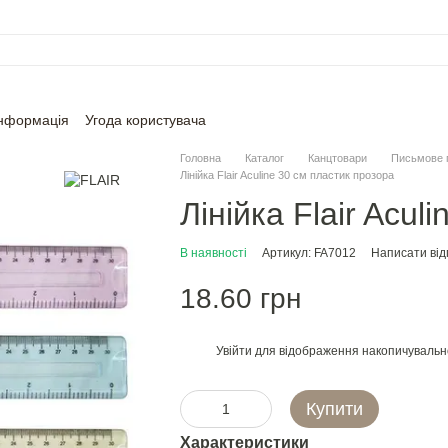
інформація
Угода користувача
Головна
Каталог
Канцтовари
Письмове 
Лінійка Flair Aculine 30 см пластик прозора
Лінійка Flair Acul
В наявності
Артикул: FA7012
Написати від
18.60 грн
Увійти
для відображення накопичувальн
%
Купити
Характеристики