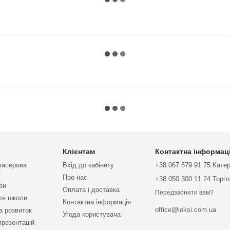
Клієнтам
Контактна інформац
 паперова
Вхід до кабінету
+38 067 579 91 75 Кате
я
Про нас
+38 050 300 11 24 Торг
ри
Оплата і доставка
Передзвонити вам?
ля школи
Контактна інформація
office@loksi.com.ua
а розвиток
Угода користувача
презентацій