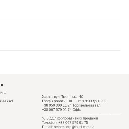
ія
рина
Харків, вул. Тюрінська, 40
овий зал
Графік роботи: Пн. – Пт. з 9:00 до 18:00
+38 050 300 11 24 Торгівельний зал
+38 067 579 91 74 Офіс
⸻⸻⸻⸻⸻⸻⸻⸻
📞 Відділ корпоративних продажів
Телефон: +38 067 579 91 75
E-mail: helper.corp@loksi.com.ua