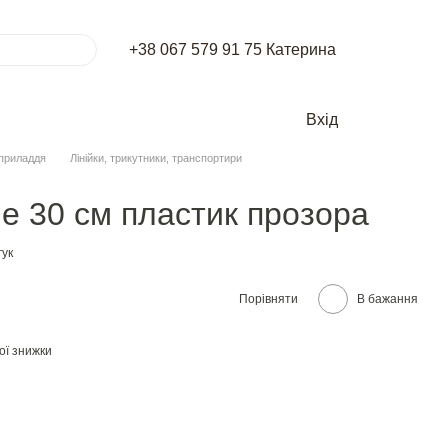
+38 067 579 91 75 Катерина
Вхід
приладдя
Лінійки, трикутники, транспортири
ine 30 см пластик прозора
гук
Порівняти
В бажання
ої знижки