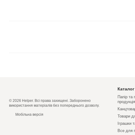
Каталог
Папір та
© 2026 Helper. Всі права захищені. Заборонено
продукці
використання матеріалів без попереднього дозволу.
Канцтова
Мобільна версія
Товари д
Іграшки т
Все для 