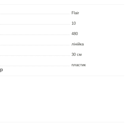
Flair
10
480
лiнiйка
30 см
пластик
ар