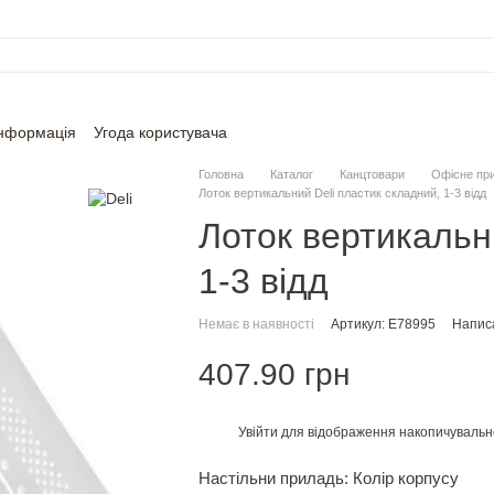
інформація
Угода користувача
Головна
Каталог
Канцтовари
Офісне пр
Лоток вертикальний Deli пластик складний, 1-3 відд
Лоток вертикальн
1-3 відд
Немає в наявності
Артикул: E78995
Написа
407.90 грн
Увійти
для відображення накопичувальн
%
Настільни приладь: Колір корпусу