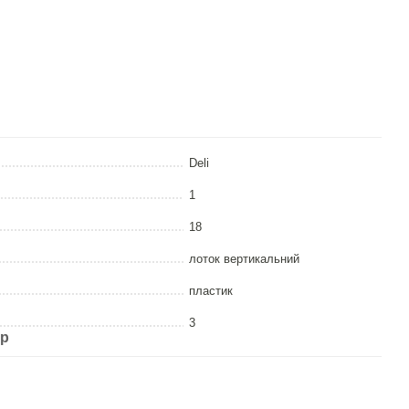
Deli
1
18
лоток вертикальний
пластик
3
ар