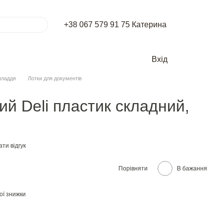
+38 067 579 91 75 Катерина
Вхід
иладдя
Лотки для документів
ий Deli пластик складний,
ти відгук
Порівняти
В бажання
ої знижки