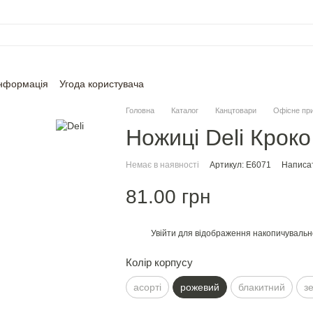
інформація
Угода користувача
Головна
Каталог
Канцтовари
Офісне пр
Ножицi Deli Кроко
Немає в наявності
Артикул: E6071
Написат
81.00 грн
Увійти
для відображення накопичувальн
%
Колір корпусу
асорті
рожевий
блакитний
з