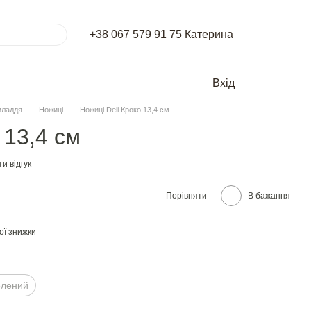
+38 067 579 91 75 Катерина
Вхід
иладдя
Ножиці
Ножицi Deli Кроко 13,4 см
 13,4 см
и відгук
Порівняти
В бажання
ої знижки
елений