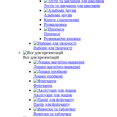
Тести та завдання для школярiв
Альбоми друзiв
Книги з налипками
Розмальовки
Прописи
Розвиваючи книжки
Набори для творчості
Все для презентацій
Дошки магнітно-маркерні
Дошки пробкові
Фліпчарти
Аксесуари для дошок
Папір для фліпчарту
Вивески та таблички