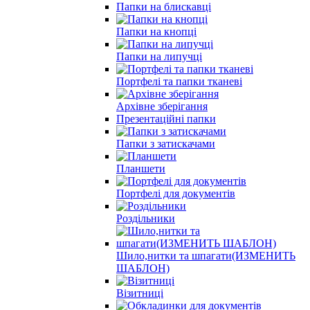
Папки на блискавці
Папки на кнопцi
Папки на липучцi
Портфелi та папки тканеві
Архівне зберігання
Презентаційні папки
Папки з затискачами
Планшети
Портфелi для документів
Роздільники
Шило,нитки та шпагати(ИЗМЕНИТЬ
ШАБЛОН)
Візитниці