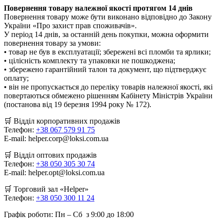
Повернення товару належної якості протягом 14 днів
Повернення товару може бути виконано відповідно до Закону
України «Про захист прав споживачів».
У період 14 днів, за останній день покупки, можна оформити
повернення товару за умови:
• товар не був в експлуатації; збережені всі пломби та ярлики;
• цілісність комплекту та упаковки не пошкоджена;
• збережено гарантійний талон та документ, що підтверджує
оплату;
• він не пропускається до переліку товарів належної якості, які
повертаються обмежено рішенням Кабінету Міністрів України
(постанова від 19 березня 1994 року № 172).
🛒
Відділ корпоративних продажів
Телефон:
+38 067 579 91 75
E-mail: helper.corp@loksi.com.ua
🛒
Відділ оптових продажів
Телефон:
+38 050 305 30 74
E-mail: helper.opt@loksi.com.ua
🛒 Торговий зал «Helper»
Телефон:
+38 050 300 11 24
Графік роботи: Пн – Сб з 9:00 до 18:00