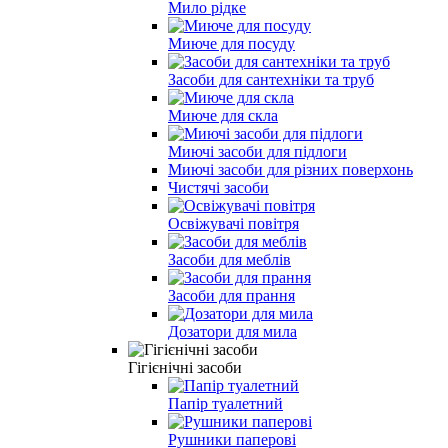
Мило рiдке
Миюче для посуду
Засоби для сантехніки та труб
Миюче для скла
Миючi засоби для пiдлоги
Миючі засоби для різних поверхонь
Чистячi засоби
Освiжувачi повiтря
Засоби для меблiв
Засоби для прання
Дозатори для мила
Гігієнічні засоби
Папiр туалетний
Рушники паперовi