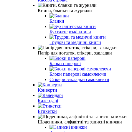
Книги, бланки та журнали
Бланки
Бухгалтерські книги
Трудові та медичні книги
Папiр для нотаток, стікери, закладки
Блоки паперовi
Блоки паперовi самоклеючи
Стікери-закладки самоклеючі
Конверти
Календарі
Етикетки
Щоденники, алфавiтнi та записнi книжки