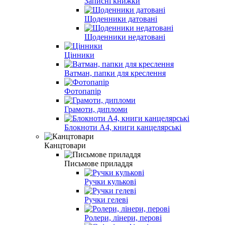
Записні книжки
Щоденники датовані
Щоденники недатовані
Цінники
Ватман, папки для креслення
Фотопапір
Грамоти, дипломи
Блокноти А4, книги канцелярські
Канцтовари
Письмове приладдя
Ручки кульковi
Ручки гелевi
Ролери, лінери, перові