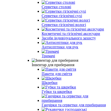
Серветки столовi
Серветки гiгiєнiчнi сухi
Серветки гiгiєнiчнi вологi
Косметичні та гігієнічні аксесуари
Засоби індивідуального захисту
Антисептики для рук
Тримачі
Інвентар для приберання
Пакети для смiття
Шкребки
Губки та шкребки
Ганчiрки та серветки для прибирання