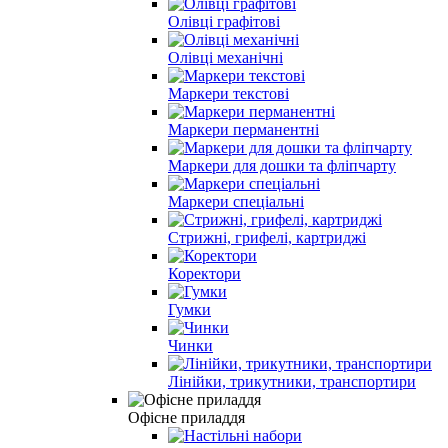
Олiвцi графітові
Олiвцi механiчнi
Маркери текстовi
Маркери перманентні
Маркери для дошки та фліпчарту
Маркери спеціальні
Стрижні, грифелі, картриджi
Коректори
Гумки
Чинки
Лінійки, трикутники, транспортири
Офісне приладдя