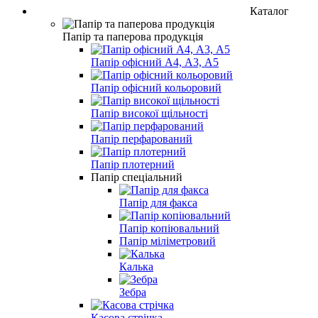
Каталог
Папір та паперова продукція
Папір офісний А4, А3, А5
Папір офісний кольоровий
Папір високої щільності
Папір перфарований
Папір плотерний
Папір спеціальний
Папір для факса
Папір копіювальний
Папір міліметровий
Калька
Зебра
Касова стрічка