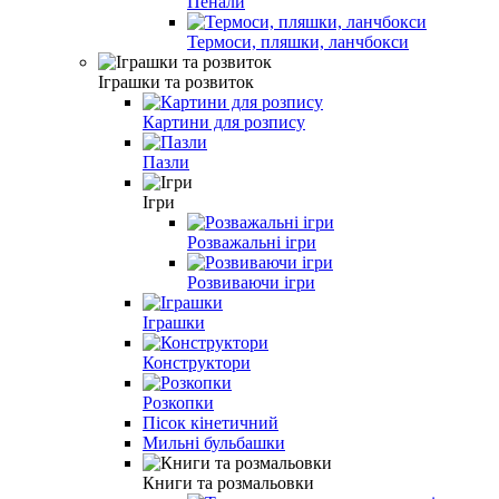
Пенали
Термоси, пляшки, ланчбокси
Іграшки та розвиток
Картини для розпису
Пазли
Ігри
Розважальні ігри
Розвиваючи iгри
Іграшки
Конструктори
Розкопки
Пiсок кiнетичний
Мильні бульбашки
Книги та розмальовки