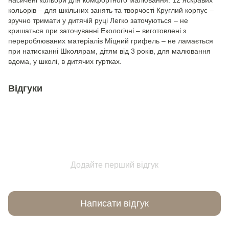
насичені кольори для комфортного малювання. 12 яскравих
кольорів – для шкільних занять та творчості Круглий корпус –
зручно тримати у дитячій руці Легко заточуються – не
кришаться при заточуванні Екологічні – виготовлені з
перероблюваних матеріалів Міцний грифель – не ламається
при натисканні Школярам, дітям від 3 років, для малювання
вдома, у школі, в дитячих гуртках.
Відгуки
Додайте перший відгук
Написати відгук