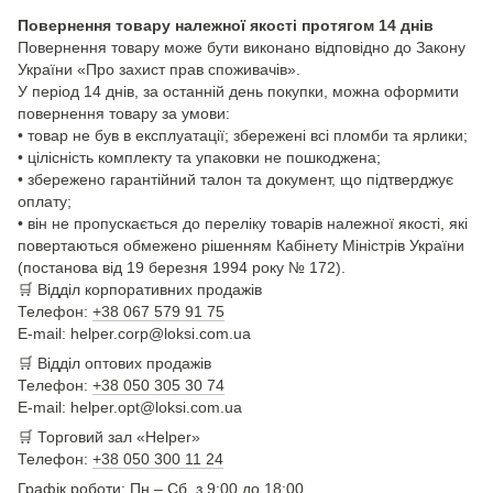
Повернення товару належної якості протягом 14 днів
Повернення товару може бути виконано відповідно до Закону
України «Про захист прав споживачів».
У період 14 днів, за останній день покупки, можна оформити
повернення товару за умови:
• товар не був в експлуатації; збережені всі пломби та ярлики;
• цілісність комплекту та упаковки не пошкоджена;
• збережено гарантійний талон та документ, що підтверджує
оплату;
• він не пропускається до переліку товарів належної якості, які
повертаються обмежено рішенням Кабінету Міністрів України
(постанова від 19 березня 1994 року № 172).
🛒
Відділ корпоративних продажів
Телефон:
+38 067 579 91 75
E-mail: helper.corp@loksi.com.ua
🛒
Відділ оптових продажів
Телефон:
+38 050 305 30 74
E-mail: helper.opt@loksi.com.ua
🛒 Торговий зал «Helper»
Телефон:
+38 050 300 11 24
Графік роботи: Пн – Сб з 9:00 до 18:00