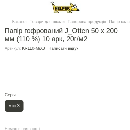
Каталог
Товари для школи
Паперова продукція
Папiр кол
Папір гофрований J_Otten 50 х 200
мм (110 %) 10 арк, 20г/м2
Артикул:
KR110-MiX3
Написати відгук
Серія
мiкс3
Немає в наявності