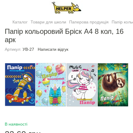
Каталог
Товари для школи
Паперова продукція
Папiр кол
Папiр кольоровий Брiск А4 8 кол, 16
арк
Артикул:
УВ-27
Написати відгук
В наявності