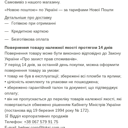
Самовивіз з нашого магазину.
«Новою поштою» по Україні — за тарифами Нової Пошти
Детальніше про доставку
Готівкою при отриманні
Кредитною карткою
Безготівкова оплата
Повернення товару належної якості протягом 14 днів
Повернення товару може бути виконано відповідно до Закону
України «Про захист прав споживачів».
У період 14 днів, за останній день покупки, можна оформити
повернення товару за умови:
• товар не був в експлуатації; збережені всі пломби та ярлики;
• цілісність комплекту та упаковки не пошкоджена;
• збережено гарантійний талон та документ, що підтверджує
оплату;
• він не пропускається до переліку товарів належної якості, які
повертаються обмежено рішенням Кабінету Міністрів України
(постанова від 19 березня 1994 року № 172).
🛒
Відділ корпоративних продажів
Телефон:
+38 067 579 91 75
E-mail: helper.corp@loksi.com.ua