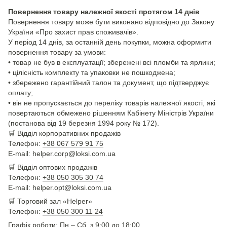
Повернення товару належної якості протягом 14 днів
Повернення товару може бути виконано відповідно до Закону
України «Про захист прав споживачів».
У період 14 днів, за останній день покупки, можна оформити
повернення товару за умови:
• товар не був в експлуатації; збережені всі пломби та ярлики;
• цілісність комплекту та упаковки не пошкоджена;
• збережено гарантійний талон та документ, що підтверджує
оплату;
• він не пропускається до переліку товарів належної якості, які
повертаються обмежено рішенням Кабінету Міністрів України
(постанова від 19 березня 1994 року № 172).
🛒
Відділ корпоративних продажів
Телефон:
+38 067 579 91 75
E-mail: helper.corp@loksi.com.ua
🛒
Відділ оптових продажів
Телефон:
+38 050 305 30 74
E-mail: helper.opt@loksi.com.ua
🛒 Торговий зал «Helper»
Телефон:
+38 050 300 11 24
Графік роботи: Пн – Сб з 9:00 до 18:00