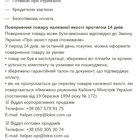
Готівкою при отриманні
Кредитною карткою
Безготівкова оплата
Повернення товару належної якості протягом 14 днів
Повернення товару може бути виконано відповідно до Закону
України «Про захист прав споживачів».
У період 14 днів, за останній день покупки, можна оформити
повернення товару за умови:
• товар не був в експлуатації; збережені всі пломби та ярлики;
• цілісність комплекту та упаковки не пошкоджена;
• збережено гарантійний талон та документ, що підтверджує
оплату;
• він не пропускається до переліку товарів належної якості, які
повертаються обмежено рішенням Кабінету Міністрів України
(постанова від 19 березня 1994 року № 172).
🛒
Відділ корпоративних продажів
Телефон:
+38 067 579 91 75
E-mail: helper.corp@loksi.com.ua
🛒
Відділ оптових продажів
Телефон:
+38 050 305 30 74
E-mail: helper.opt@loksi.com.ua