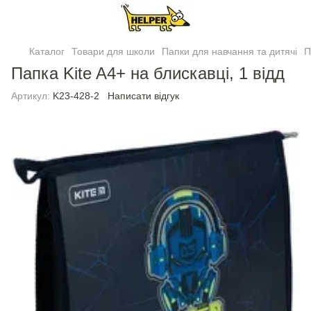
Каталог
Товари для школи
Папки для навчання та дитячі
П
Папка Kite A4+ на блискавці, 1 вiдд
Артикул:
K23-428-2
Написати відгук