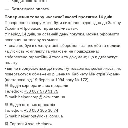
Кредитною карткою
Безготівкова оплата
Повернення товару належної якості протягом 14 днів
Повернення товару може бути виконано відповідно до Закону
України «Про захист прав споживачів».
У період 14 днів, за останній день покупки, можна оформити
повернення товару за умови:
• товар не був в експлуатації; збережені всі пломби та ярлики;
• цілісність комплекту та упаковки не пошкоджена;
• збережено гарантійний талон та документ, що підтверджує
оплату;
• він не пропускається до переліку товарів належної якості, які
повертаються обмежено рішенням Кабінету Міністрів України
(постанова від 19 березня 1994 року № 172).
🛒
Відділ корпоративних продажів
Телефон:
+38 067 579 91 75
E-mail: helper.corp@loksi.com.ua
🛒
Відділ оптових продажів
Телефон:
+38 050 305 30 74
E-mail: helper.opt@loksi.com.ua
🛒 Торговий зал «Helper»