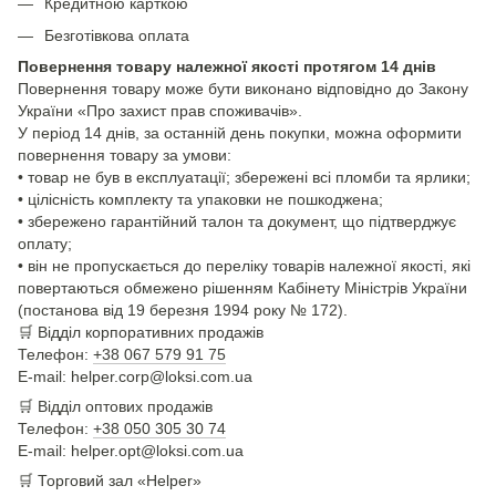
Кредитною карткою
Безготівкова оплата
Повернення товару належної якості протягом 14 днів
Повернення товару може бути виконано відповідно до Закону
України «Про захист прав споживачів».
У період 14 днів, за останній день покупки, можна оформити
повернення товару за умови:
• товар не був в експлуатації; збережені всі пломби та ярлики;
• цілісність комплекту та упаковки не пошкоджена;
• збережено гарантійний талон та документ, що підтверджує
оплату;
• він не пропускається до переліку товарів належної якості, які
повертаються обмежено рішенням Кабінету Міністрів України
(постанова від 19 березня 1994 року № 172).
🛒
Відділ корпоративних продажів
Телефон:
+38 067 579 91 75
E-mail: helper.corp@loksi.com.ua
🛒
Відділ оптових продажів
Телефон:
+38 050 305 30 74
E-mail: helper.opt@loksi.com.ua
🛒 Торговий зал «Helper»