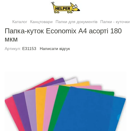
Каталог
Канцтовари
Папки для документів
Папки - куточки
Папка-куток Economix А4 асорті 180
мкм
Артикул:
Е31153
Написати відгук