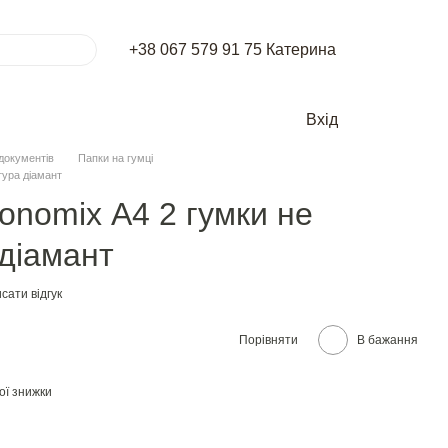
+38 067 579 91 75 Катерина
Вхід
документів
Папки на гумці
тура дiамант
onomix А4 2 гумки не
дiамант
сати відгук
Порівняти
В бажання
ої знижки