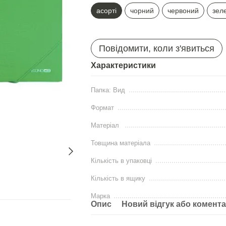
асорті
чорний
червоний
зел
Повідомити, коли з'явиться
Характеристики
Папка: Вид
Формат
Матеріал
Товщина матеріала
Кількість в упаковці
Кількість в ящику
Марка
Опис
Новий відгук або комент