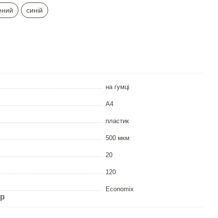
ений
синій
на гумці
А4
пластик
500 мкм
20
120
Economix
ар