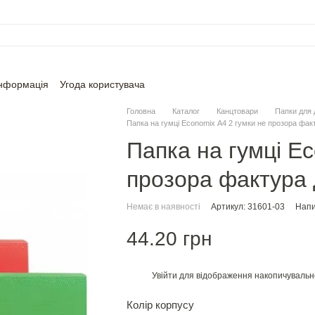
інформація
Угода користувача
Головна
Каталог
Канцтовари
Папки для 
Папка на гумці Economix А4 2 гумки не прозора фак
Папка на гумці Ec
прозора фактура 
Немає в наявності
Артикул: 31601-03
Напи
44.20 грн
Увійти
для відображення накопичувальн
%
Колір корпусу