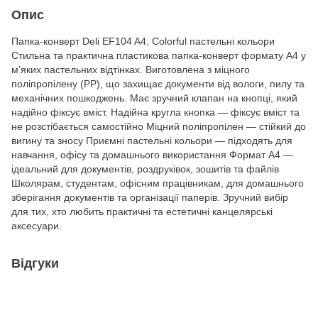
Опис
Папка-конверт Deli EF104 A4, Colorful пастельні кольори
Стильна та практична пластикова папка-конверт формату A4 у
м’яких пастельних відтінках. Виготовлена з міцного
поліпропілену (PP), що захищає документи від вологи, пилу та
механічних пошкоджень. Має зручний клапан на кнопці, який
надійно фіксує вміст. Надійна кругла кнопка — фіксує вміст та
не розстібається самостійно Міцний поліпропілен — стійкий до
вигину та зносу Приємні пастельні кольори — підходять для
навчання, офісу та домашнього використання Формат A4 —
ідеальний для документів, роздруківок, зошитів та файлів
Школярам, студентам, офісним працівникам, для домашнього
зберігання документів та організації паперів. Зручний вибір
для тих, хто любить практичні та естетичні канцелярські
аксесуари.
Відгуки