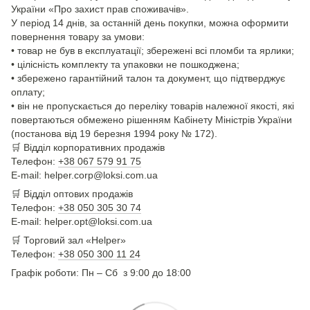
України «Про захист прав споживачів».
У період 14 днів, за останній день покупки, можна оформити
повернення товару за умови:
• товар не був в експлуатації; збережені всі пломби та ярлики;
• цілісність комплекту та упаковки не пошкоджена;
• збережено гарантійний талон та документ, що підтверджує
оплату;
• він не пропускається до переліку товарів належної якості, які
повертаються обмежено рішенням Кабінету Міністрів України
(постанова від 19 березня 1994 року № 172).
🛒
Відділ корпоративних продажів
Телефон:
+38 067 579 91 75
E-mail: helper.corp@loksi.com.ua
🛒
Відділ оптових продажів
Телефон:
+38 050 305 30 74
E-mail: helper.opt@loksi.com.ua
🛒 Торговий зал «Helper»
Телефон:
+38 050 300 11 24
Графік роботи: Пн – Сб з 9:00 до 18:00