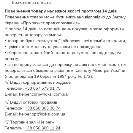
Безготівкова оплата
Повернення товару належної якості протягом 14 днів
Повернення товару може бути виконано відповідно до Закону
України «Про захист прав споживачів».
У період 14 днів, за останній день покупки, можна оформити
повернення товару за умови:
• товар не був в експлуатації; збережені всі пломби та ярлики;
• цілісність комплекту та упаковки не пошкоджена;
• збережено гарантійний талон та документ, що підтверджує
оплату;
• він не пропускається до переліку товарів належної якості, які
повертаються обмежено рішенням Кабінету Міністрів України
(постанова від 19 березня 1994 року № 172).
🛒
Відділ корпоративних продажів
Телефон:
+38 067 579 91 75
E-mail: helper.corp@loksi.com.ua
🛒
Відділ оптових продажів
Телефон:
+38 050 305 30 74
E-mail: helper.opt@loksi.com.ua
🛒 Торговий зал «Helper»
Телефон:
+38 050 300 11 24