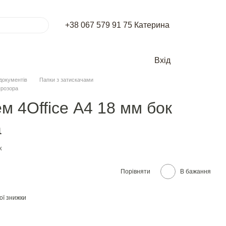
+38 067 579 91 75 Катерина
Вхід
документів
Папки з затискачами
прозора
м 4Office А4 18 мм бок
а
к
Порівняти
В бажання
ої знижки