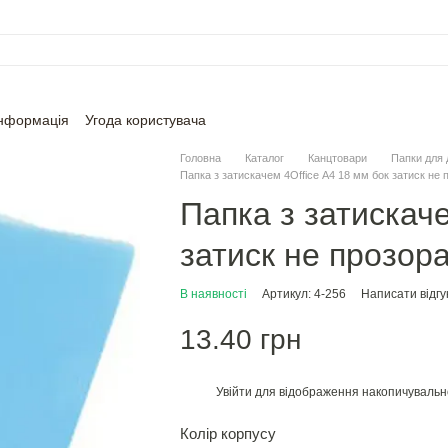
інформація
Угода користувача
Головна
Каталог
Канцтовари
Папки для 
Папка з затискачем 4Office А4 18 мм бок затиск не 
Папка з затискаче
затиск не прозор
В наявності
Артикул: 4-256
Написати відгу
13.40 грн
Увійти
для відображення накопичувальн
%
Колір корпусу