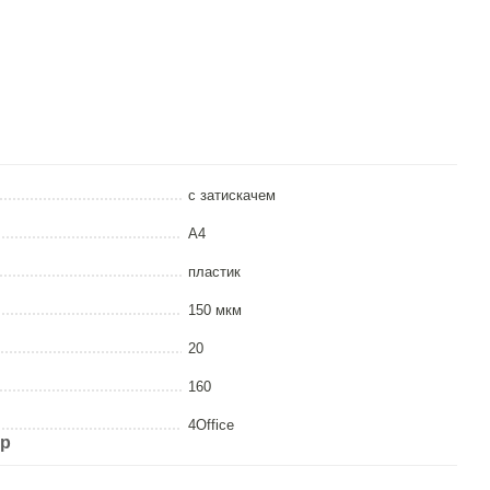
с затискачем
А4
пластик
150 мкм
20
160
4Office
ар