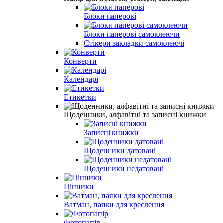
Блоки паперовi
Блоки паперовi самоклеючи
Стікери-закладки самоклеючі
Конверти
Календарі
Етикетки
Щоденники, алфавiтнi та записнi книжки
Записні книжки
Щоденники датовані
Щоденники недатовані
Цінники
Ватман, папки для креслення
Фотопапір