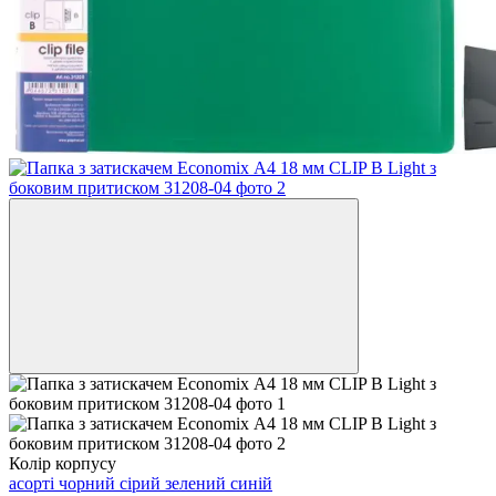
Колір корпусу
асорті
чорний
сірий
зелений
синій