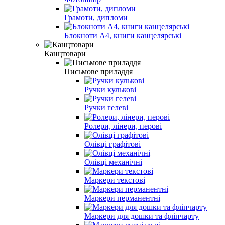
Грамоти, дипломи
Блокноти А4, книги канцелярські
Канцтовари
Письмове приладдя
Ручки кульковi
Ручки гелевi
Ролери, лінери, перові
Олiвцi графітові
Олiвцi механiчнi
Маркери текстовi
Маркери перманентні
Маркери для дошки та фліпчарту