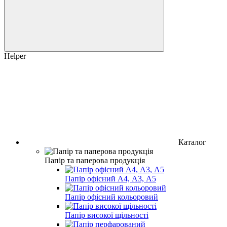
Helper
Каталог
Папір та паперова продукція
Папір офісний А4, А3, А5
Папір офісний кольоровий
Папір високої щільності