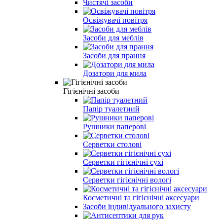
Чистячi засоби
Освiжувачi повiтря
Засоби для меблiв
Засоби для прання
Дозатори для мила
Гігієнічні засоби
Папiр туалетний
Рушники паперовi
Серветки столовi
Серветки гiгiєнiчнi сухi
Серветки гiгiєнiчнi вологi
Косметичні та гігієнічні аксесуари
Засоби індивідуального захисту