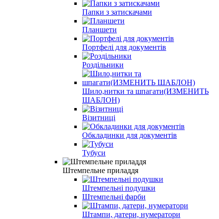
Папки з затискачами
Планшети
Портфелi для документів
Роздільники
Шило,нитки та шпагати(ИЗМЕНИТЬ
ШАБЛОН)
Візитниці
Обкладинки для документів
Тубуси
Штемпельне приладдя
Штемпельні подушки
Штемпельні фарби
Штампи, датери, нумератори