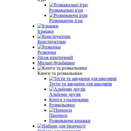
Розважальні ігри
Розвиваючи iгри
Іграшки
Конструктори
Розкопки
Пiсок кiнетичний
Мильні бульбашки
Книги та розмальовки
Тести та завдання для школярiв
Альбоми друзiв
Книги з налипками
Розмальовки
Прописи
Розвиваючи книжки