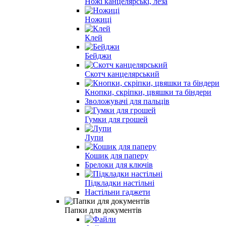
Ножі канцелярські, леза
Ножиці
Клей
Бейджи
Скотч канцелярський
Кнопки, скріпки, цвяшки та біндери
Зволожувачі для пальців
Гумки для грошей
Лупи
Кошик для паперу
Брелоки для ключів
Підкладки настільні
Настільни гаджети
Папки для документів