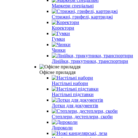
Маркери спеціальні
Стрижні, грифелі, картриджi
Коректори
Гумки
Чинки
Лінійки, трикутники, транспортири
Офісне приладдя
Настільні набори
Настільні підставки
Лотки для документів
Степлери, дестеплери, скоби
Дироколи