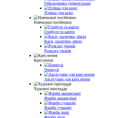
Обкладинки універсальні
Плівка для книг
Навчальні посібники
Глобуси та карти
Каси, палички, віяло
Розклад урокiв
Креслення
Циркулі
Аксесуари для креслення
Художні приладдя
Фарби акварельні
Фарби гуашові
Фарби інші