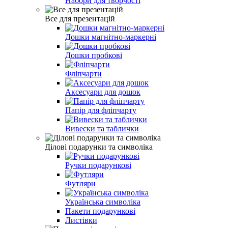
Набори для творчості
Все для презентацій
Дошки магнітно-маркерні
Дошки пробкові
Фліпчарти
Аксесуари для дошок
Папір для фліпчарту
Вивески та таблички
Ділові подарунки та символіка
Ручки подарункові
Футляри
Українська символіка
Пакети подарунковi
Листiвки