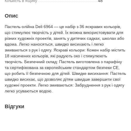
Кількість в ящику
48
Опис
Пастель олійна Deli 6964 — це набір з 36 яскравих кольорів,
що стимулює творчість у дітей. Їх можна використовувати для
різних художніх проектів, занять у дитячих садках, школах або
вдома. Легко наносяться, швидко висихають і легко
змиваються з рук і одягу. Яскраві кольори: Кожен набір містить
18 насичених кольорів, які радують око і стимулюють
творчість. Безпечний склад: Пастель виготовлена з парафіну
та сертифікована за європейським стандартом безпеки CE,
що робить її безпечною для дітей. Швидке висихання: Пастель
швидко висихає, що дозволяє дітям швидше завершити свої
художні проекти. Легко змиваються: Забруднення з рук і одягу
легко усуваються водою.
Відгуки