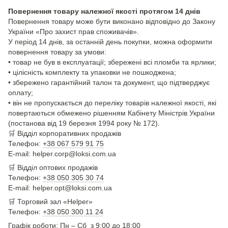
Повернення товару належної якості протягом 14 днів
Повернення товару може бути виконано відповідно до Закону
України «Про захист прав споживачів».
У період 14 днів, за останній день покупки, можна оформити
повернення товару за умови:
• товар не був в експлуатації; збережені всі пломби та ярлики;
• цілісність комплекту та упаковки не пошкоджена;
• збережено гарантійний талон та документ, що підтверджує
оплату;
• він не пропускається до переліку товарів належної якості, які
повертаються обмежено рішенням Кабінету Міністрів України
(постанова від 19 березня 1994 року № 172).
🛒
Відділ корпоративних продажів
Телефон:
+38 067 579 91 75
E-mail: helper.corp@loksi.com.ua
🛒
Відділ оптових продажів
Телефон:
+38 050 305 30 74
E-mail: helper.opt@loksi.com.ua
🛒 Торговий зал «Helper»
Телефон:
+38 050 300 11 24
Графік роботи: Пн – Сб з 9:00 до 18:00