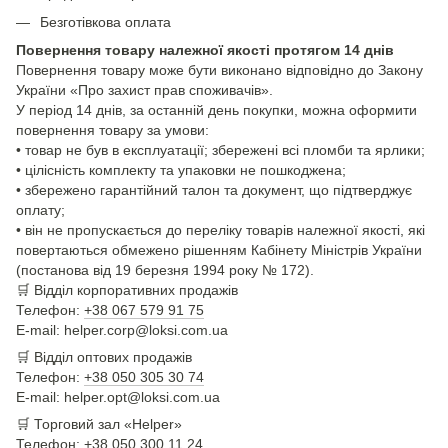
Безготівкова оплата
Повернення товару належної якості протягом 14 днів
Повернення товару може бути виконано відповідно до Закону
України «Про захист прав споживачів».
У період 14 днів, за останній день покупки, можна оформити
повернення товару за умови:
• товар не був в експлуатації; збережені всі пломби та ярлики;
• цілісність комплекту та упаковки не пошкоджена;
• збережено гарантійний талон та документ, що підтверджує
оплату;
• він не пропускається до переліку товарів належної якості, які
повертаються обмежено рішенням Кабінету Міністрів України
(постанова від 19 березня 1994 року № 172).
🛒
Відділ корпоративних продажів
Телефон:
+38 067 579 91 75
E-mail: helper.corp@loksi.com.ua
🛒
Відділ оптових продажів
Телефон:
+38 050 305 30 74
E-mail: helper.opt@loksi.com.ua
🛒 Торговий зал «Helper»
Телефон:
+38 050 300 11 24