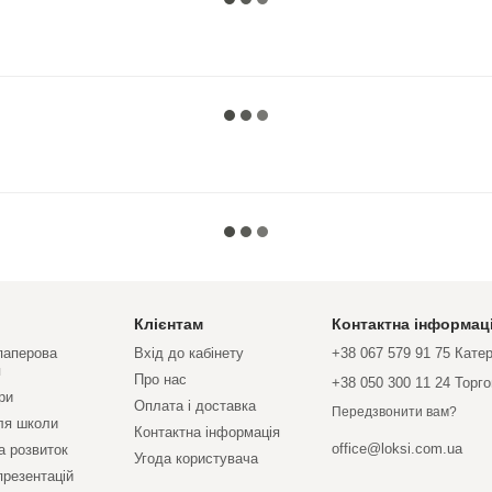
Клієнтам
Контактна інформац
 паперова
Вхід до кабінету
+38 067 579 91 75 Кате
я
Про нас
+38 050 300 11 24 Торг
ри
Оплата і доставка
Передзвонити вам?
ля школи
Контактна інформація
office@loksi.com.ua
а розвиток
Угода користувача
презентацій