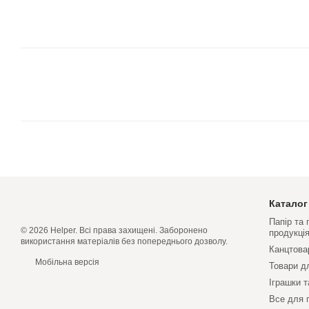
Каталог
Папір та
© 2026 Helper. Всі права захищені. Заборонено
продукці
використання матеріалів без попереднього дозволу.
Канцтова
Мобільна версія
Товари д
Іграшки т
Все для 