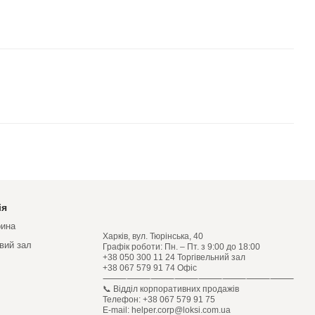
ія
рина
Харків, вул. Тюрінська, 40
овий зал
Графік роботи: Пн. – Пт. з 9:00 до 18:00
+38 050 300 11 24 Торгівельний зал
+38 067 579 91 74 Офіс
⸻⸻⸻⸻⸻⸻⸻⸻
📞 Відділ корпоративних продажів
Телефон: +38 067 579 91 75
E-mail: helper.corp@loksi.com.ua