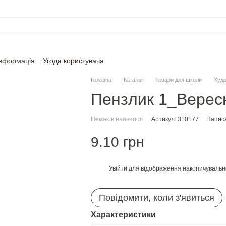
інформація
Угода користувача
Головна
Каталог
Товари для школи
Худо
Пензлик 1_Верес
Немає в наявності
Артикул: 310177
Написа
9.10 грн
Увійти
для відображення накопичувальн
%
Повідомити, коли з'явиться
Характеристики