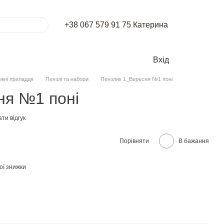
+38 067 579 91 75 Катерина
Вхід
жні приладдя
Пензлі та набори
Пензлик 1_Вересня №1 поні
ня №1 поні
ти відгук
Порівняти
В бажання
ої знижки