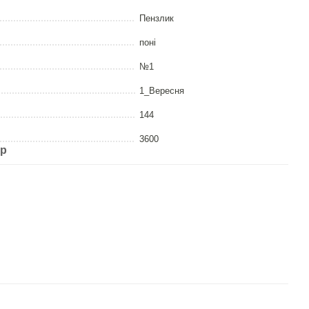
Пензлик
поні
№1
1_Вересня
144
3600
ар