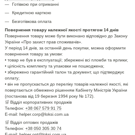
Готівкою при отриманні
Кредитною карткою
Безготівкова оплата
Повернення товару належної якості протягом 14 днів
Повернення товару може бути виконано відповідно до Закону
України «Про захист прав споживачів».
У період 14 днів, за останній день покупки, можна оформити
повернення товару за умови:
• товар не був в експлуатації; збережені всі пломби та ярлики;
• цілісність комплекту та упаковки не пошкоджена;
• збережено гарантійний талон та документ, що підтверджує
оплату;
• він не пропускається до переліку товарів належної якості, які
повертаються обмежено рішенням Кабінету Міністрів України
(постанова від 19 березня 1994 року № 172).
🛒
Відділ корпоративних продажів
Телефон:
+38 067 579 91 75
E-mail: helper.corp@loksi.com.ua
🛒
Відділ оптових продажів
Телефон:
+38 050 305 30 74
E-mail: helper.opt@loksi.com.ua