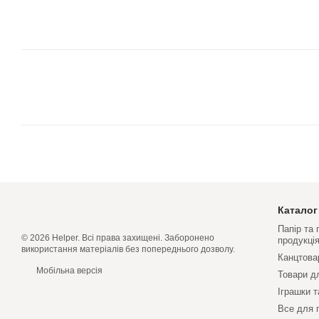
Каталог
Папір та
© 2026 Helper. Всі права захищені. Заборонено
продукці
використання матеріалів без попереднього дозволу.
Канцтова
Мобільна версія
Товари д
Іграшки т
Все для 