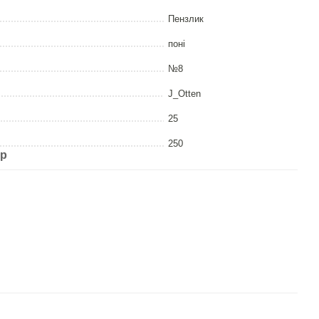
Пензлик
поні
№8
J_Otten
25
250
ар