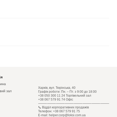
ія
рина
Харків, вул. Тюрінська, 40
овий зал
Графік роботи: Пн. – Пт. з 9:00 до 18:00
+38 050 300 11 24 Торгівельний зал
+38 067 579 91 74 Офіс
⸻⸻⸻⸻⸻⸻⸻⸻
📞 Відділ корпоративних продажів
Телефон: +38 067 579 91 75
E-mail: helper.corp@loksi.com.ua