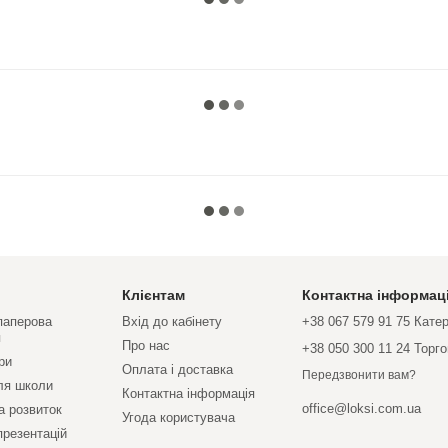
Клієнтам
Контактна інформац
 паперова
Вхід до кабінету
+38 067 579 91 75 Кате
я
Про нас
+38 050 300 11 24 Торг
ри
Оплата і доставка
Передзвонити вам?
ля школи
Контактна інформація
office@loksi.com.ua
а розвиток
Угода користувача
презентацій