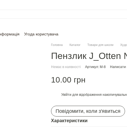
інформація
Угода користувача
Головна
Каталог
Товари для школи
Худо
Пензлик J_Otten 
Немає в наявності
Артикул: М-8
Написати в
10.00 грн
Увійти
для відображення накопичувальн
%
Повідомити, коли з'явиться
Характеристики