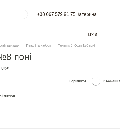
+38 067 579 91 75 Катерина
Вхід
жні приладдя
Пензлі та набори
Пензлик J_Otten №8 поні
№8 поні
ідгук
Порівняти
В бажання
ої знижки