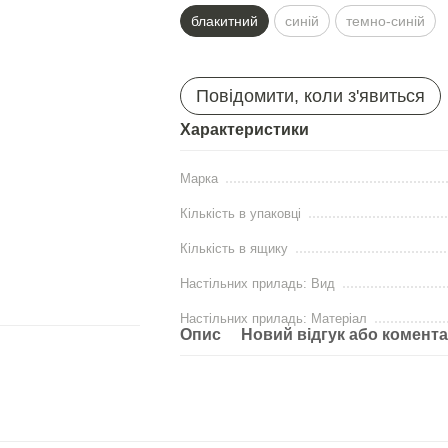
блакитний
синій
темно-синій
Повідомити, коли з'явиться
Характеристики
Марка
Кількість в упаковці
Кількість в ящику
Настільних приладь: Вид
Настільних приладь: Матеріал
Опис
Новий відгук або комент