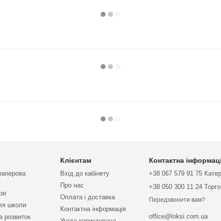
Клієнтам
Контактна інформац
 паперова
Вхід до кабінету
+38 067 579 91 75 Кате
я
Про нас
+38 050 300 11 24 Торг
ри
Оплата і доставка
Передзвонити вам?
ля школи
Контактна інформація
office@loksi.com.ua
а розвиток
Угода користувача