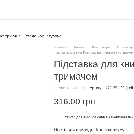
інформація
Угода користувача
Головна
Каталог
Канцтовари
Офісне пр
Підставка для книг Kite пластик з металевим трима
Підставка для кни
тримачем
Немає в наявності
Артикул: K21-391-03 (Lette
316.00 грн
Увійти
для відображення накопичувальн
%
Настільни приладь: Колір корпусу