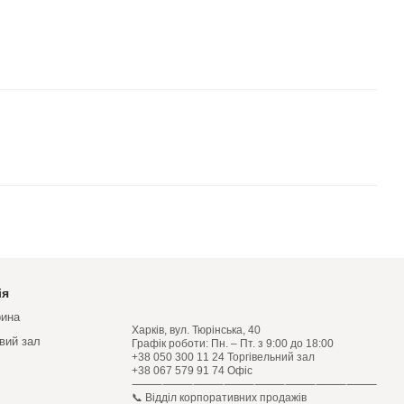
ія
рина
Харків, вул. Тюрінська, 40
овий зал
Графік роботи: Пн. – Пт. з 9:00 до 18:00
+38 050 300 11 24 Торгівельний зал
+38 067 579 91 74 Офіс
⸻⸻⸻⸻⸻⸻⸻⸻
📞 Відділ корпоративних продажів