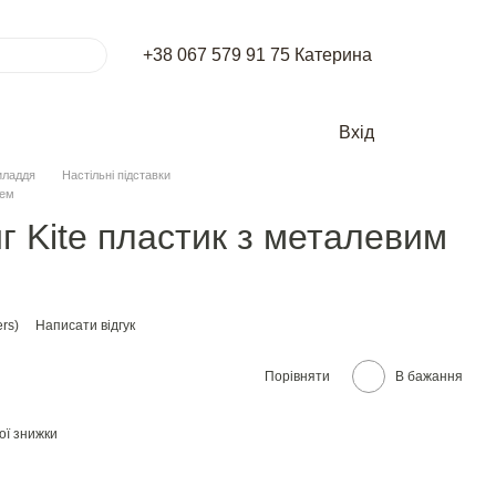
+38 067 579 91 75 Катерина
Вхід
иладдя
Настільні підставки
чем
г Kite пластик з металевим
rs)
Написати відгук
Порівняти
В бажання
ої знижки