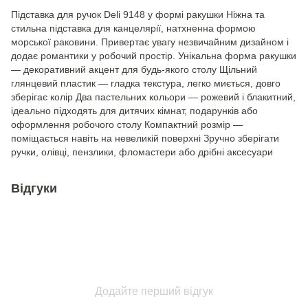
Підставка для ручок Deli 9148 у формі ракушки Ніжна та
стильна підставка для канцелярії, натхненна формою
морської раковини. Привертає увагу незвичайним дизайном і
додає романтики у робочий простір. Унікальна форма ракушки
— декоративний акцент для будь-якого столу Щільний
глянцевий пластик — гладка текстура, легко миється, довго
зберігає колір Два пастельних кольори — рожевий і блакитний,
ідеально підходять для дитячих кімнат, подарунків або
оформлення робочого столу Компактний розмір —
поміщається навіть на невеликій поверхні Зручно зберігати
ручки, олівці, пензлики, фломастери або дрібні аксесуари
Відгуки
Додайте перший відгук