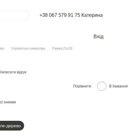
+38 067 579 91 75 Катерина
Вхід
іка
Українська символіка
Рамка 21х30
Написати відгук
Порівняти
В бажання
ої знижки
тле-дерево