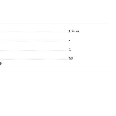
Рамка
-
1
50
ар