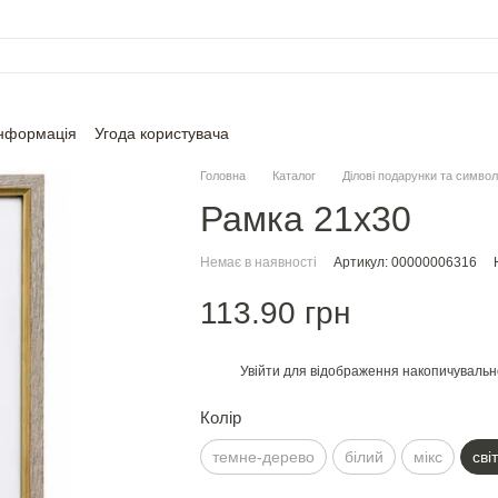
інформація
Угода користувача
Головна
Каталог
Ділові подарунки та символ
Рамка 21х30
Немає в наявності
Артикул: 00000006316
113.90 грн
Увійти
для відображення накопичувальн
%
Колір
темне-дерево
білий
мiкс
сві