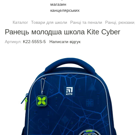
Каталог
Товари для школи
Ранці та пенали
Ранці, рюкзаки
Ранець молодша школа Kite Cyber
Артикул:
K22-555S-5
Написати відгук