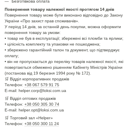
Безготівкова оплата
Повернення товару належної якості протягом 14 днів
Повернення товару може бути виконано відповідно до Закону
України «Про захист прав споживачів».
У період 14 днів, за останній день покупки, можна оформити
повернення товару за умови:
• товар не був в експлуатації; збережені всі пломби та ярлики;
• цілісність комплекту та упаковки не пошкоджена;
• збережено гарантійний талон та документ, що підтверджує
оплату;
• він не пропускається до переліку товарів належної якості, які
повертаються обмежено рішенням Кабінету Міністрів України
(постанова від 19 березня 1994 року № 172).
🛒
Відділ корпоративних продажів
Телефон:
+38 067 579 91 75
E-mail: helper.corp@loksi.com.ua
🛒
Відділ оптових продажів
Телефон:
+38 050 305 30 74
E-mail: helper.opt@loksi.com.ua
🛒 Торговий зал «Helper»
Телефон:
+38 050 300 11 24