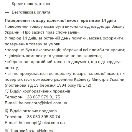
Кредитною карткою
Безготівкова оплата
Повернення товару належної якості протягом 14 днів
Повернення товару може бути виконано відповідно до Закону
України «Про захист прав споживачів».
У період 14 днів, за останній день покупки, можна оформити
повернення товару за умови:
• товар не був в експлуатації; збережені всі пломби та ярлики;
• цілісність комплекту та упаковки не пошкоджена;
• збережено гарантійний талон та документ, що підтверджує
оплату;
• він не пропускається до переліку товарів належної якості, які
повертаються обмежено рішенням Кабінету Міністрів України
(постанова від 19 березня 1994 року № 172).
🛒
Відділ корпоративних продажів
Телефон:
+38 067 579 91 75
E-mail: helper.corp@loksi.com.ua
🛒
Відділ оптових продажів
Телефон:
+38 050 305 30 74
E-mail: helper.opt@loksi.com.ua
🛒 Торговий зал «Helper»