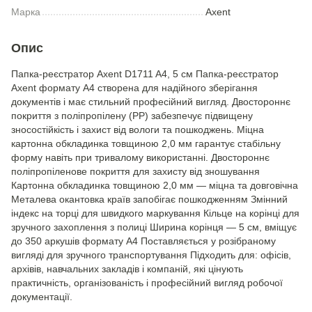
Марка
Axent
Опис
Папка-реєстратор Axent D1711 A4, 5 см Папка-реєстратор
Axent формату A4 створена для надійного зберігання
документів і має стильний професійний вигляд. Двостороннє
покриття з поліпропілену (PP) забезпечує підвищену
зносостійкість і захист від вологи та пошкоджень. Міцна
картонна обкладинка товщиною 2,0 мм гарантує стабільну
форму навіть при тривалому використанні. Двостороннє
поліпропіленове покриття для захисту від зношування
Картонна обкладинка товщиною 2,0 мм — міцна та довговічна
Металева окантовка країв запобігає пошкодженням Змінний
індекс на торці для швидкого маркування Кільце на корінці для
зручного захоплення з полиці Ширина корінця — 5 см, вміщує
до 350 аркушів формату A4 Поставляється у розібраному
вигляді для зручного транспортування Підходить для: офісів,
архівів, навчальних закладів і компаній, які цінують
практичність, організованість і професійний вигляд робочої
документації.