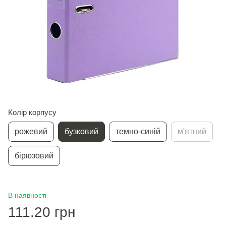
Колір корпусу
рожевий
бузковий
темно-синій
м'ятний
бірюзовий
В наявності
111.20 грн