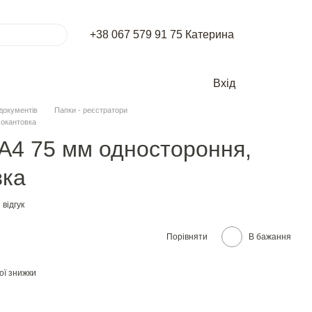
+38 067 579 91 75 Катерина
Вхід
документів
Папки - реєстратори
 окантовка
 А4 75 мм одностороння,
вка
відгук
Порівняти
В бажання
ої знижки