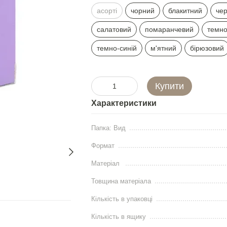
асорті
чорний
блакитний
че
салатовий
помаранчевий
темно
темно-синій
м'ятний
бірюзовий
Купити
Характеристики
Папка: Вид
Формат
Матеріал
Товщина матеріала
Кількість в упаковці
Кількість в ящику