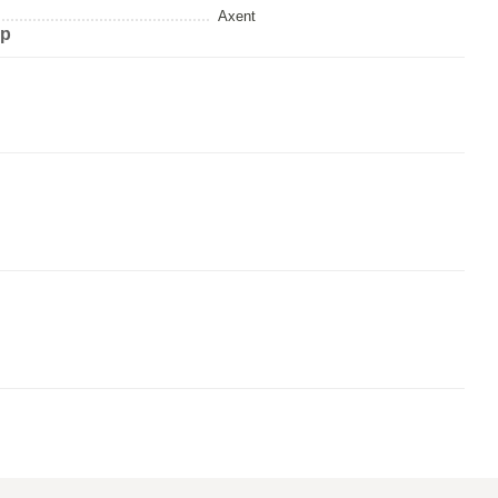
Axent
ар