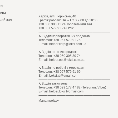
ія
рина
Харків, вул. Тюрінська, 40
овий зал
Графік роботи: Пн. – Пт. з 9:00 до 18:00
+38 050 300 11 24 Торгівельний зал
+38 067 579 91 74 Офіс
⸻⸻⸻⸻⸻⸻⸻⸻
📞 Відділ корпоративних продажів
Телефон: +38 067 579 91 75
E-mail: helper.corp@loksi.com.ua
⸻⸻⸻⸻⸻⸻⸻⸻
📞Відділ оптових продажів
Телефон: +38 050 305 30 74
E-mail: helper.opt@loksi.com.ua
⸻⸻⸻⸻⸻⸻⸻⸻
📞Відділ по роботі з мережами
Телефон: +38 067 579 91 69
E-mail: Loksi.td@gmail.com
⸻⸻⸻⸻⸻⸻⸻⸻
📞Відділ закупівель
Телефон: +38 099 177 47 82 (Telegram, Viber)
E-mail: helper.loksi@gmail.com
⸻⸻⸻⸻⸻⸻⸻⸻
Мапа проїзду