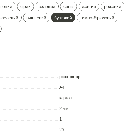
рвоний
сірий
зелений
синій
жовтий
рожевий
-зелений
вишневий
бузковий
темно-бiрюзовий
реєстратор
А4
картон
2 мм
1
20