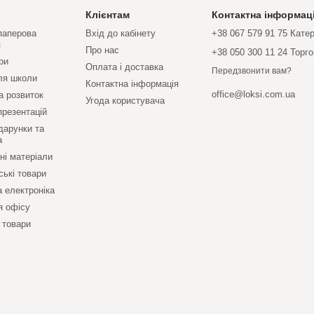
Клієнтам
Контактна інформац
 паперова
Вхід до кабінету
+38 067 579 91 75 Кате
я
Про нас
+38 050 300 11 24 Торг
ри
Оплата і доставка
Передзвонити вам?
ля школи
Контактна інформація
office@loksi.com.ua
а розвиток
Угода користувача
презентацій
дарунки та
а
ні матеріали
ські товари
а електроніка
я офісу
 товари