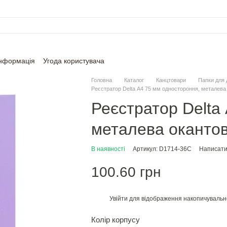
інформація
Угода користувача
Головна
Каталог
Канцтовари
Папки для 
Реєстратор Delta А4 75 мм одностороння, металева
Реєстратор Delta
металева оканто
В наявності
Артикул: D1714-36C
Написати 
100.60 грн
Увійти
для відображення накопичувальн
%
Колір корпусу