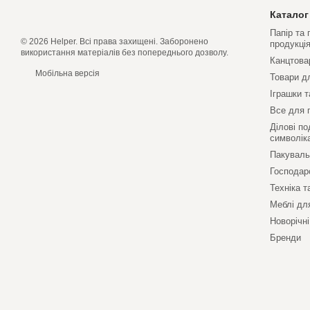
Каталог
Папір та
© 2026 Helper. Всі права захищені. Заборонено
продукці
використання матеріалів без попереднього дозволу.
Канцтова
Мобільна версія
Товари д
Іграшки т
Все для 
Ділові по
символік
Пакуваль
Господар
Техніка т
Меблі дл
Новорічні
Бренди