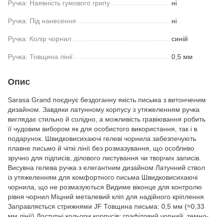
Ручка: Наявність гумового грипу
ні
Ручка: Під нанесення
ні
Ручка: Колір чорнил
синій
Ручка: Товщина лінії
0,5 мм
Опис
Sarasa Grand поєднує бездоганну якість письма з витонченим
дизайном. Завдяки латунному корпусу з утяжеленням ручка
виглядає стильно й солідно, а можливість гравіювання робить
її чудовим вибором як для особистого використання, так і в
подарунок. Швидковисихаючі гелеві чорнила забезпечують
плавне письмо й чіткі лінії без розмазування, що особливо
зручно для підписів, ділового листування чи творчих записів.
Висувна гелева ручка з елегантним дизайном Латунний ствол
із утяжеленням для комфортного письма Швидковисихаючі
чорнила, що не розмазуються Видиме віконце для контролю
рівня чорнил Міцний металевий кліп для надійного кріплення
Заправляється стрижнями JF Товщина письма: 0,5 мм (≈0,33
мм лінії) Доступні кольори корпусів: графітовий чорний, темно-