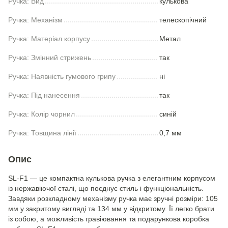
Ручка: Вид
кулькова
Ручка: Механізм
телескопічний
Ручка: Матеріал корпусу
Метал
Ручка: Змінний стрижень
так
Ручка: Наявність гумового грипу
ні
Ручка: Під нанесення
так
Ручка: Колір чорнил
синій
Ручка: Товщина лінії
0,7 мм
Опис
SL-F1 — це компактна кулькова ручка з елегантним корпусом
із нержавіючої сталі, що поєднує стиль і функціональність.
Завдяки розкладному механізму ручка має зручні розміри: 105
мм у закритому вигляді та 134 мм у відкритому. Її легко брати
із собою, а можливість гравіювання та подарункова коробка