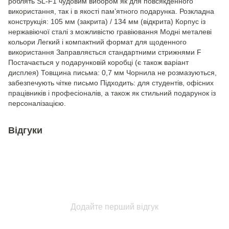
роблять SL-F1 чудовим вибором як для повсякденного
використання, так і в якості пам’ятного подарунка. Розкладна
конструкція: 105 мм (закрита) / 134 мм (відкрита) Корпус із
нержавіючої сталі з можливістю гравіювання Модні металеві
кольори Легкий і компактний формат для щоденного
використання Заправляється стандартними стрижнями F
Постачається у подарунковій коробці (є також варіант
дисплея) Товщина письма: 0,7 мм Чорнила не розмазуються,
забезпечують чітке письмо Підходить: для студентів, офісних
працівників і професіоналів, а також як стильний подарунок із
персоналізацією.
Відгуки
Додайте перший відгук