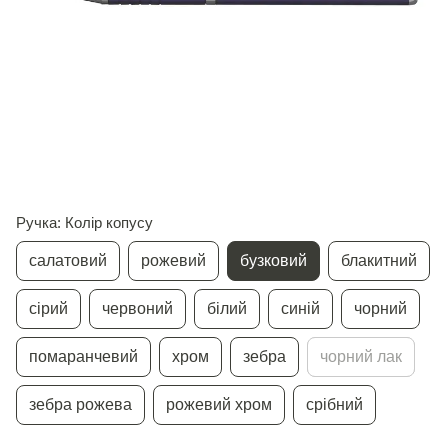
Ручка: Колір копусу
салатовий
рожевий
бузковий
блакитний
сірий
червоний
білий
синій
чорний
помаранчевий
хром
зебра
чорний лак
зебра рожева
рожевий хром
срібний