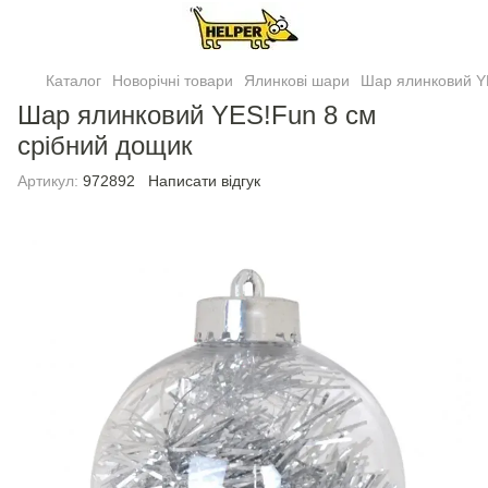
Каталог
Новорічні товари
Ялинковi шари
Шар ялинковий Y
Шар ялинковий YES!Fun 8 см
срiбний дощик
Артикул:
972892
Написати відгук