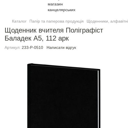
Каталог
Папір та паперова продукція
Щоденники, алфавiтнi
Щоденник вчителя Полiграфiст
Баладек А5, 112 арк
Артикул:
233-Р-0510
Написати відгук