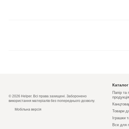
Каталог
Папір та
© 2026 Helper. Всі права захищені. Заборонено
продукці
використання матеріалів без попереднього дозволу.
Канцтова
Мобільна версія
Товари д
Іграшки т
Все для 