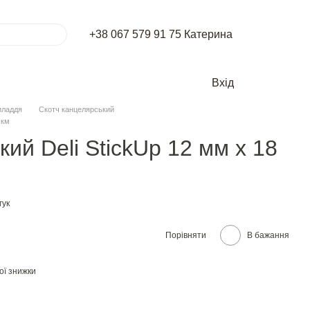
+38 067 579 91 75 Катерина
Вхід
иладдя
Скотч канцелярський
мкм
ий Deli StickUp 12 мм х 18
гук
Порівняти
В бажання
ої знижки