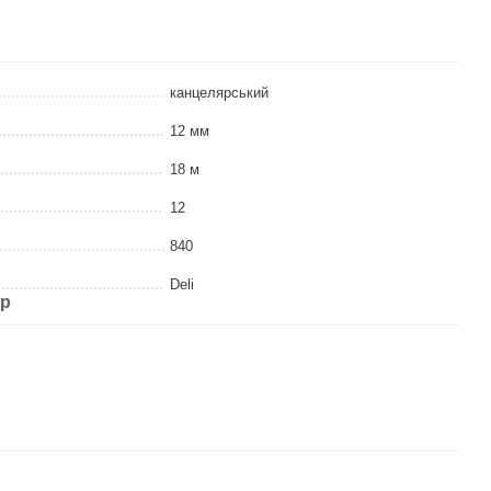
канцелярський
12 мм
18 м
12
840
Deli
ар