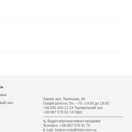
ія
рина
Харків, вул. Тюрінська, 40
овий зал
Графік роботи: Пн. – Пт. з 9:00 до 18:00
+38 050 300 11 24 Торгівельний зал
+38 067 579 91 74 Офіс
⸻⸻⸻⸻⸻⸻⸻⸻
📞 Відділ корпоративних продажів
Телефон: +38 067 579 91 75
E-mail: helper.corp@loksi.com.ua