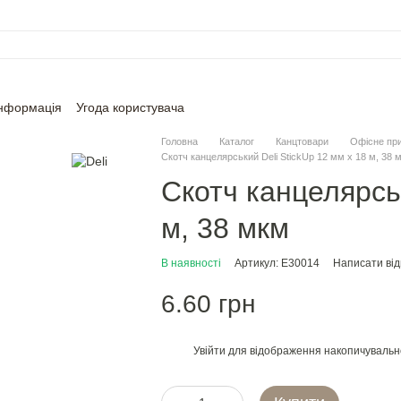
інформація
Угода користувача
Головна
Каталог
Канцтовари
Офісне пр
Скотч канцелярський Deli StickUp 12 мм х 18 м, 38 
Скотч канцелярськ
м, 38 мкм
В наявності
Артикул: E30014
Написати від
6.60 грн
Увійти
для відображення накопичувальн
%