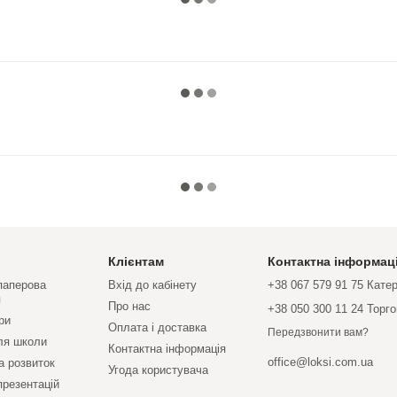
Клієнтам
Контактна інформац
 паперова
Вхід до кабінету
+38 067 579 91 75 Кате
я
Про нас
+38 050 300 11 24 Торг
ри
Оплата і доставка
Передзвонити вам?
ля школи
Контактна інформація
office@loksi.com.ua
а розвиток
Угода користувача
презентацій