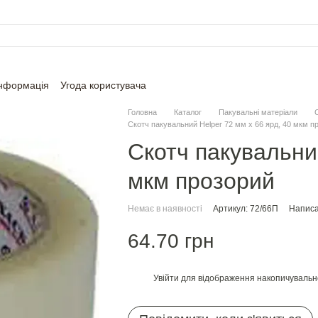
інформація
Угода користувача
Головна
Каталог
Пакувальні матеріали
Скотч пакувальний Helper 72 мм х 66 ярд, 40 мкм п
Скотч пакувальний
мкм прозорий
Немає в наявності
Артикул: 72/66П
Написа
64.70 грн
Увійти
для відображення накопичувальн
%