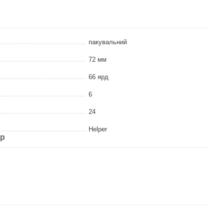
пакувальний
72 мм
66 ярд
6
24
Helper
ар