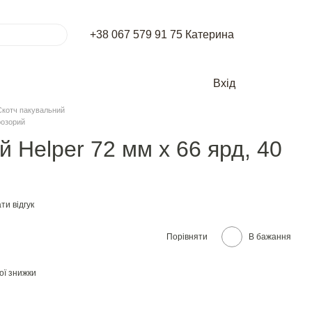
+38 067 579 91 75 Катерина
Вхід
Скотч пакувальний
розорий
 Helper 72 мм х 66 ярд, 40
ти відгук
Порівняти
В бажання
ої знижки