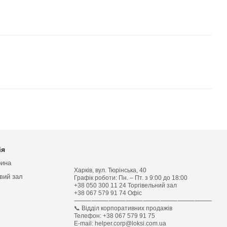
ія
рина
Харків, вул. Тюрінська, 40
овий зал
Графік роботи: Пн. – Пт. з 9:00 до 18:00
+38 050 300 11 24 Торгівельний зал
+38 067 579 91 74 Офіс
⸻⸻⸻⸻⸻⸻⸻⸻
📞 Відділ корпоративних продажів
Телефон: +38 067 579 91 75
E-mail: helper.corp@loksi.com.ua