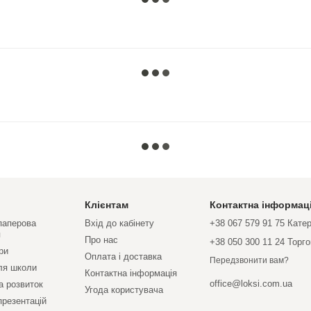
Клієнтам
Контактна інформац
 паперова
Вхід до кабінету
+38 067 579 91 75 Кате
я
Про нас
+38 050 300 11 24 Торг
ри
Оплата і доставка
Передзвонити вам?
ля школи
Контактна інформація
office@loksi.com.ua
а розвиток
Угода користувача
презентацій