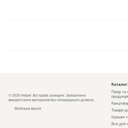
Каталог
Папір та
© 2026 Helper. Всі права захищені. Заборонено
продукці
використання матеріалів без попереднього дозволу.
Канцтова
Мобільна версія
Товари д
Іграшки т
Все для 