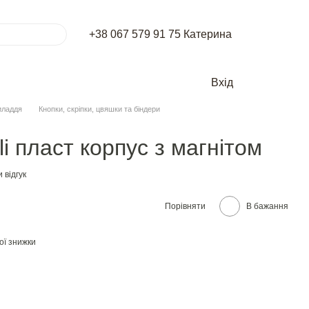
+38 067 579 91 75 Катерина
Вхід
иладдя
Кнопки, скріпки, цвяшки та біндери
i пласт корпус з магнiтом
 відгук
Порівняти
В бажання
ої знижки