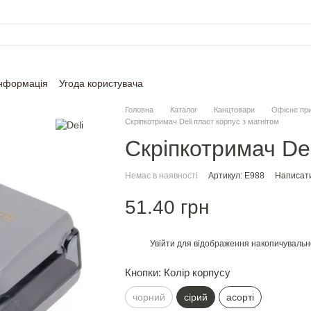
інформація
Угода користувача
Головна
Каталог
Канцтовари
Офісне пр
Скріпкотримач Deli пласт корпус з магнiтом
Скріпкотримач Del
Немає в наявності
Артикул: E988
Написати
51.40 грн
Увійти
для відображення накопичувальн
%
Кнопки: Колір корпусу
чорний
сірий
асорті