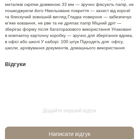
металеві скріпки довжиною 33 мм — зручно фіксують папір, не
пошкоджуючи його Нікельоване покриття — захист від корозії
та блискучий зовнішній вигляд Гладка поверхня — забезпечує
м’яке ковзання, не рве та не дряпає папір Міцний дріт —
зберігає форму після багаторазового використання Упаковані
в компактну картонну коробку — зручно для зберігання вдома,
в офісі або школі У наборі: 100 штук Підходять для: офісу,
школи, архівування документів, домашнього використання
Відгуки
Додайте перший відгук
Написати відгук