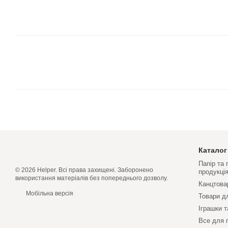
Каталог
Папір та
© 2026 Helper. Всі права захищені. Заборонено
продукці
використання матеріалів без попереднього дозволу.
Канцтова
Мобільна версія
Товари д
Іграшки т
Все для 