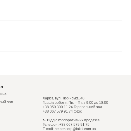
ія
рина
Харків, вул. Тюрінська, 40
овий зал
Графік роботи: Пн. – Пт. з 9:00 до 18:00
+38 050 300 11 24 Торгівельний зал
+38 067 579 91 74 Офіс
⸻⸻⸻⸻⸻⸻⸻⸻
📞 Відділ корпоративних продажів
Телефон: +38 067 579 91 75
E-mail: helper.corp@loksi.com.ua