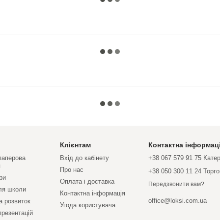
Клієнтам
Контактна інформац
 паперова
Вхід до кабінету
+38 067 579 91 75 Кате
я
Про нас
+38 050 300 11 24 Торг
ри
Оплата і доставка
Передзвонити вам?
ля школи
Контактна інформація
office@loksi.com.ua
а розвиток
Угода користувача
презентацій