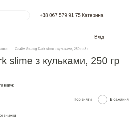
+38 067 579 91 75 Катерина
Вхід
рашки
Слайм Strateg Dark slime з кульками, 250 гр 8+
k slime з кульками, 250 гр
и відгук
Порівняти
В бажання
ої знижки