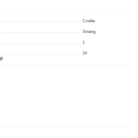
Слайм
Strateg
1
24
ар