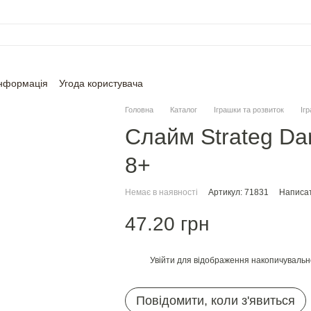
інформація
Угода користувача
Головна
Каталог
Іграшки та розвиток
Іг
Слайм Strateg Dar
8+
Немає в наявності
Артикул: 71831
Написат
47.20 грн
Увійти
для відображення накопичувальн
%
Повідомити, коли з'явиться