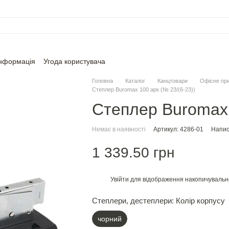
інформація
Угода користувача
Головна
Каталог
Канцтовари
Офісне пр
Степлер Buromax 100 арк (№ 23/(6-23))
Степлер Buromax 
Немає в наявності
Артикул: 4286-01
Напис
1 339.50 грн
Увійти
для відображення накопичувальн
%
Степлери, дестеплери: Колір корпусу
чорний