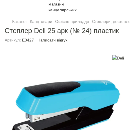
Каталог
Канцтовари
Офісне приладдя
Степлери, дестепле
Степлер Deli 25 арк (№ 24) пластик
Артикул:
E0427
Написати відгук