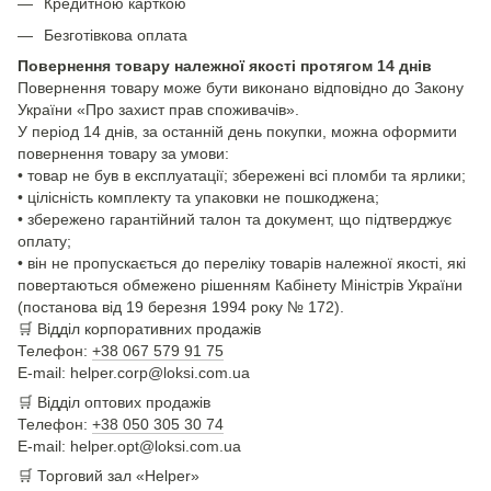
Кредитною карткою
Безготівкова оплата
Повернення товару належної якості протягом 14 днів
Повернення товару може бути виконано відповідно до Закону
України «Про захист прав споживачів».
У період 14 днів, за останній день покупки, можна оформити
повернення товару за умови:
• товар не був в експлуатації; збережені всі пломби та ярлики;
• цілісність комплекту та упаковки не пошкоджена;
• збережено гарантійний талон та документ, що підтверджує
оплату;
• він не пропускається до переліку товарів належної якості, які
повертаються обмежено рішенням Кабінету Міністрів України
(постанова від 19 березня 1994 року № 172).
🛒
Відділ корпоративних продажів
Телефон:
+38 067 579 91 75
E-mail: helper.corp@loksi.com.ua
🛒
Відділ оптових продажів
Телефон:
+38 050 305 30 74
E-mail: helper.opt@loksi.com.ua
🛒 Торговий зал «Helper»